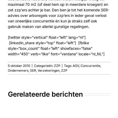
maximaal 70 m2 (of deel hem op in meerdere kroegen) en
zet zzp’ers achter je bar. Dan ben je tot het komende SER-
advies over arboregels voor zzp’ers in ieder geval verlost
van oneerlijke concurrentie én kun je straks zelf ook
gebruik maken van allerlei gunstige regelingen.
[twitter style=”vertical” float=”left” lang=”nl”]
[linkedin_share style=”top” float=”left”] [fblike
style=”box_count” float=”left” showfaces=”false”
width=”450″ verb=”like” font=”verdana” locale=”nl_NL”]
5 oktober 2010
|
Categorieën:
ZZP
|
Tags:
AOV
,
Concurrentie
,
Ondernemers
,
SER
,
Verzekeringen
,
ZZP
Gerelateerde berichten