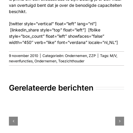
van overtuigd bent dat je over de benodigde capaciteiten
beschikt.
[twitter style=”vertical” float=”left” lang=”nl”]
[linkedin_share style=”top” float=”left”] [fblike
style=”box_count” float=”left” showfaces=”false”
width=”450″ verb=”like” font=”verdana” locale=”nl_NL”]
9 november 2010
|
Categorieën:
Ondernemen
,
ZZP
|
Tags:
M/V
,
nevenfuncties
,
Ondernemen
,
Toezichthouder
Gerelateerde berichten