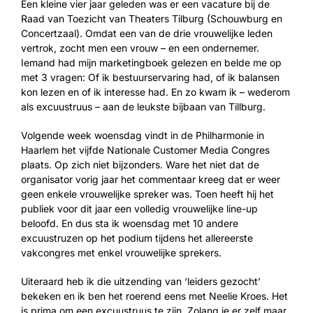
Een kleine vier jaar geleden was er een vacature bij de
Raad van Toezicht van Theaters Tilburg (Schouwburg en
Concertzaal). Omdat een van de drie vrouwelijke leden
vertrok, zocht men een vrouw – en een ondernemer.
Iemand had mijn marketingboek gelezen en belde me op
met 3 vragen: Of ik bestuurservaring had, of ik balansen
kon lezen en of ik interesse had. En zo kwam ik – wederom
als excuustruus – aan de leukste bijbaan van Tillburg.
Volgende week woensdag vindt in de Philharmonie in
Haarlem het vijfde Nationale Customer Media Congres
plaats. Op zich niet bijzonders. Ware het niet dat de
organisator vorig jaar het commentaar kreeg dat er weer
geen enkele vrouwelijke spreker was. Toen heeft hij het
publiek voor dit jaar een volledig vrouwelijke line-up
beloofd. En dus sta ik woensdag met 10 andere
excuustruzen op het podium tijdens het allereerste
vakcongres met enkel vrouwelijke sprekers.
Uiteraard heb ik die uitzending van ‘leiders gezocht’
bekeken en ik ben het roerend eens met Neelie Kroes. Het
is prima om een excuustruus te zijn. Zolang je er zelf maar