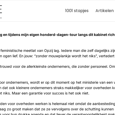
1001 stapjes
Artikelen
 en tijdens mijn eigen honderd-dagen-tour langs dit kabinet richt
e
feministische meetlat
van
Opzij
lag. Iedere man die zelf dagelijks zij
jn ogen lief. En jouw: “zonder mouwplankje wordt het niks”, vertedert
trouwd voor de allerkleinste ondernemers, die zonder personeel. Omda
voor ondernemers, wordt er op dit moment op het ministerie van een v
dat ook kleinere ondernemers straks makkelijker voor overheden kun
 niks. Maar een garantie voor succes is het ook niet.
en voor overheden werken is helemaal niet omdat de aanbestedingsr
ag zo groot maken dat ze ze vervolgens over de schutting kunnen goo
k is voor hun drukke agenda en dat liever de verantwoordelijkheid ma