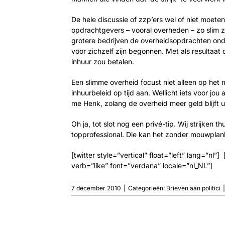
De hele discussie of zzp’ers wel of niet moet
opdrachtgevers – vooral overheden – zo slim z
grotere bedrijven de overheidsopdrachten onder
voor zichzelf zijn begonnen. Met als resultaat
inhuur zou betalen.
Een slimme overheid focust niet alleen op het
inhuurbeleid op tijd aan. Wellicht iets voor j
me Henk, zolang de overheid meer geld blijft 
Oh ja, tot slot nog een privé-tip. Wij strijke
topprofessional. Die kan het zonder mouwplankj
[twitter style=”vertical” float=”left” lang=”nl”
verb=”like” font=”verdana” locale=”nl_NL”]
7 december 2010
|
Categorieën:
Brieven aan politici
|