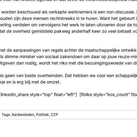
en worden beschouwd als verkapte werknemers is een non-discussie. 
ouden zijn deze mensen rechtstreeks in te huren. Want het gebeurt 
ling verdelen om vervolgens het werk te laten uitvoeren door de top
 dat de overheid gemiddeld pakweg anderhalf keer zo veel betaalt voor
 met de aanpassingen van regels achter de maatschappelijke ontwikk
ou als slimme minister van sociaal zakendoen om daar op jouw reuze-m
uitgeven dan nodig, wordt het niks met die bezuinigingswoede van di
n thuis geen van beide overhemden. Dat hebben we voor een schappelijk
e en is erg blij met de omzet.
] [linkedin_share style=”top” float=”left”] [fblike style=”box_count” 
Tags:
Aanbesteden
,
Politiek
,
ZZP