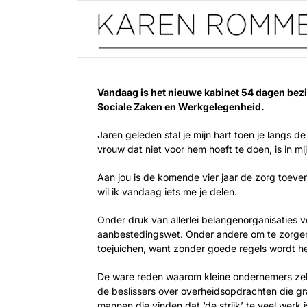
Ga
naar
inhoud
Vandaag is het nieuwe kabinet 54 dagen bezig
Sociale Zaken en Werkgelegenheid.
Jaren geleden stal je mijn hart toen je langs d
vrouw dat niet voor hem hoeft te doen, is in mi
Aan jou is de komende vier jaar de zorg toever
wil ik vandaag iets me je delen.
Onder druk van allerlei belangenorganisaties 
aanbestedingswet. Onder andere om te zorgen 
toejuichen, want zonder goede regels wordt het
De ware reden waarom kleine ondernemers zeld
de beslissers over overheidsopdrachten die gra
mannen die vinden dat ‘de strijk’ te veel wer