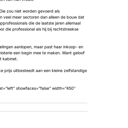
Die zou niet worden gevoerd als
in veel meer sectoren dan alleen de bouw dat
professionals die de laatste jaren allemaal
 die professional als hij bij rechtstreekse
elingen aanlopen, maar past haar inkoop- en
inisterie een begin mee te maken. Want geloof
t kabinet.
e prijs uitbesteedt aan een kleine zelfstandige
float=”left” showfaces=”false” width=”450″