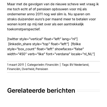
Maar met de gevolgen van de nieuwe scheve wet vraag ik
me toch echt af of pensioen opbouwen voor mij als
ondernemer anno 2011 nog wel slim is. Nu sparen om
straks duizenden euro’s per maand meer te betalen voor
wonen komt op mij niet over als een aantrekkelijk
toekomstperspectief.
[twitter style=”vertical” float=”left” lang=”nl”]
[linkedin_share style=”top” float=”left”] [fblike
style=”box_count” float=”left” showfaces=”false”
width=”450″ verb=”like” font=”verdana” locale=”nl_NL”]
1 maart 2011
|
Categorieën:
Financiën
|
Tags:
BV Nederland
,
Financiën
,
Overheid
,
Pensioen
Gerelateerde berichten