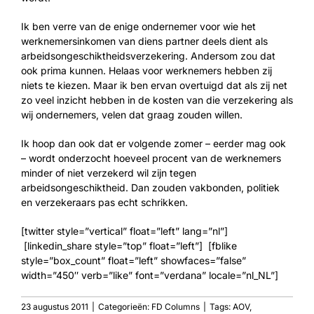
Ik ben verre van de enige ondernemer voor wie het
werknemersinkomen van diens partner deels dient als
arbeidsongeschiktheidsverzekering. Andersom zou dat
ook prima kunnen. Helaas voor werknemers hebben zij
niets te kiezen. Maar ik ben ervan overtuigd dat als zij net
zo veel inzicht hebben in de kosten van die verzekering als
wij ondernemers, velen dat graag zouden willen.
Ik hoop dan ook dat er volgende zomer – eerder mag ook
– wordt onderzocht hoeveel procent van de werknemers
minder of niet verzekerd wil zijn tegen
arbeidsongeschiktheid. Dan zouden vakbonden, politiek
en verzekeraars pas echt schrikken.
[twitter style=”vertical” float=”left” lang=”nl”]
[linkedin_share style=”top” float=”left”] [fblike
style=”box_count” float=”left” showfaces=”false”
width=”450″ verb=”like” font=”verdana” locale=”nl_NL”]
23 augustus 2011
|
Categorieën:
FD Columns
|
Tags:
AOV
,