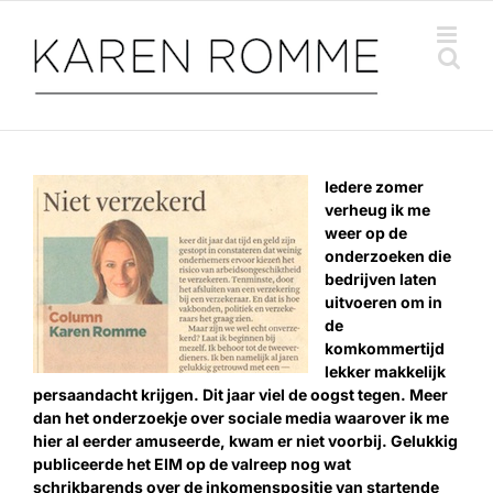
Ga
naar
inhoud
Iedere zomer
verheug ik me
weer op de
onderzoeken die
bedrijven laten
uitvoeren om in
de
komkommertijd
lekker makkelijk
persaandacht krijgen. Dit jaar viel de oogst tegen. Meer
dan het onderzoekje over sociale media waarover ik me
hier al eerder amuseerde, kwam er niet voorbij. Gelukkig
publiceerde het EIM op de valreep nog wat
schrikbarends over de inkomenspositie van startende