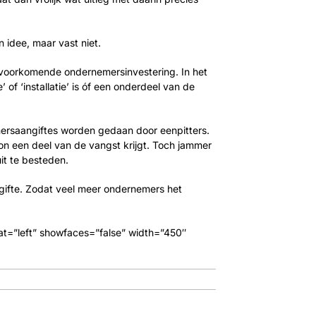
n idee, maar vast niet.
t voorkomende ondernemersinvestering. In het
 of ‘installatie’ is óf een onderdeel van de
emersaangiftes worden gedaan door eenpitters.
on een deel van de vangst krijgt. Toch jammer
it te besteden.
gifte. Zodat veel meer ondernemers het
float=”left” showfaces=”false” width=”450″