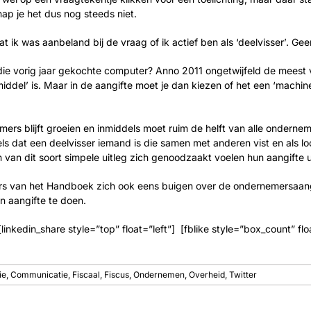
snap je het dus nog steeds niet.
t ik was aanbeland bij de vraag of ik actief ben als ‘deelvisser’. Gee
t die vorig jaar gekochte computer? Anno 2011 ongetwijfeld de mees
iddel’ is. Maar in de aangifte moet je dan kiezen of het een ‘machine’
ers blijft groeien en inmiddels moet ruim de helft van alle ondern
s dat een deelvisser iemand is die samen met anderen vist en als lo
van dit soort simpele uitleg zich genoodzaakt voelen hun aangifte u
akers van het Handboek zich ook eens buigen over de ondernemersaan
un aangifte te doen.
] [linkedin_share style=”top” float=”left”] [fblike style=”box_count” 
ie
,
Communicatie
,
Fiscaal
,
Fiscus
,
Ondernemen
,
Overheid
,
Twitter