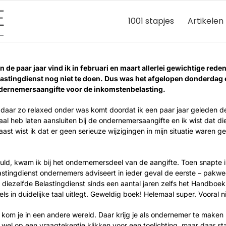
1001 stapjes
Artikelen
n de paar jaar vind ik in februari en maart allerlei gewichtige rede
astingdienst nog niet te doen. Dus was het afgelopen donderdag ei
dernemersaangifte voor de inkomstenbelasting.
k daar zo relaxed onder was komt doordat ik een paar jaar geleden
al heb laten aansluiten bij de ondernemersaangifte en ik wist dat d
ast wist ik dat er geen serieuze wijzigingen in mijn situatie waren
vuld, kwam ik bij het ondernemersdeel van de aangifte. Toen snapte
lastingdienst ondernemers adviseert in ieder geval de eerste – pakweg
t diezelfde Belastingdienst sinds een aantal jaren zelfs het Handb
s in duidelijke taal uitlegt. Geweldig boek! Helemaal super. Vooral n
 kom je in een andere wereld. Daar krijg je als ondernemer te maken
e wel op een vraagtekentje klikken voor een toelichting, maar daar sta