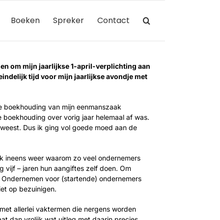
Boeken
Spreker
Contact
nen om mijn jaarlijkse 1-april-verplichting aan
ndelijk tijd voor mijn jaarlijkse avondje met
 de boekhouding van mijn eenmanszaak
ie boekhouding over vorig jaar helemaal af was.
 geweest. Dus ik ging vol goede moed aan de
 ik ineens weer waarom zo veel ondernemers
 vijf – jaren hun aangiftes zelf doen. Om
oek Ondernemen voor (startende) ondernemers
iet op bezuinigen.
 met allerlei vaktermen die nergens worden
at dan vrolijk wat uitleg met daarin precies