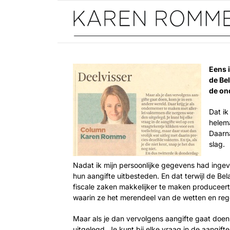
Ga
naar
inhoud
Eens i
de Bel
de on
Dat i
helema
Daarna
slag.
Nadat ik mijn persoonlijke gegevens had inge
hun aangifte uitbesteden. En dat terwijl de Be
fiscale zaken makkelijker te maken produceer
waarin ze het merendeel van de wetten en regel
Maar als je dan vervolgens aangifte gaat doen
uitgelegd. Je kunt bij elke vraag in de aangift