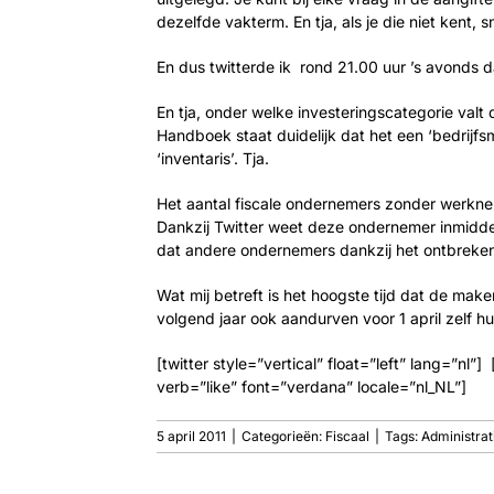
dezelfde vakterm. En tja, als je die niet kent, 
En dus twitterde ik rond 21.00 uur ’s avonds da
En tja, onder welke investeringscategorie val
Handboek staat duidelijk dat het een ‘bedrijfsm
‘inventaris’. Tja.
Het aantal fiscale ondernemers zonder werknem
Dankzij Twitter weet deze ondernemer inmiddel
dat andere ondernemers dankzij het ontbreken 
Wat mij betreft is het hoogste tijd dat de m
volgend jaar ook aandurven voor 1 april zelf h
[twitter style=”vertical” float=”left” lang=”nl”
verb=”like” font=”verdana” locale=”nl_NL”]
5 april 2011
|
Categorieën:
Fiscaal
|
Tags:
Administrat