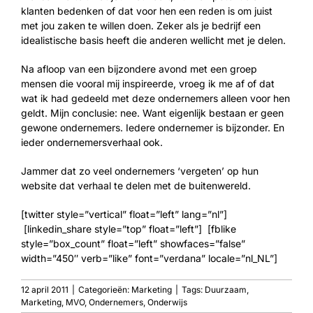
klanten bedenken of dat voor hen een reden is om juist
met jou zaken te willen doen. Zeker als je bedrijf een
idealistische basis heeft die anderen wellicht met je delen.
Na afloop van een bijzondere avond met een groep
mensen die vooral mij inspireerde, vroeg ik me af of dat
wat ik had gedeeld met deze ondernemers alleen voor hen
geldt. Mijn conclusie: nee. Want eigenlijk bestaan er geen
gewone ondernemers. Iedere ondernemer is bijzonder. En
ieder ondernemersverhaal ook.
Jammer dat zo veel ondernemers ‘vergeten’ op hun
website dat verhaal te delen met de buitenwereld.
[twitter style=”vertical” float=”left” lang=”nl”]
[linkedin_share style=”top” float=”left”] [fblike
style=”box_count” float=”left” showfaces=”false”
width=”450″ verb=”like” font=”verdana” locale=”nl_NL”]
12 april 2011
|
Categorieën:
Marketing
|
Tags:
Duurzaam
,
Marketing
,
MVO
,
Ondernemers
,
Onderwijs