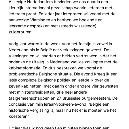
Als enige Nederlanders bevinden we ons daar in een
kleurrijk internationaal gezelschap waarin iedereen met
iedereen praat. En ieder jaar integreren wij vooral met de
aanwezige Vlamingen en hebben we boeiende en
leerzame gesprekken met (steeds wisselende)
zuiderburen.
Vorig jaar waren in de week voor het feestje in zowel in
Nederland als in België net verkiezingen geweest. De
Vlamingen en wij hadden er beiden vertrouwen in dat het
ondanks de uitslag in Nederland wel los zou lopen met de
kabinetsformatie. En dus bespraken we vooral de
problematische Belgische situatie. Die avond kreeg ik een
lesje complexe Belgische politiek en leerde ik over de
zeven kabinetten, met daarin onder andere vier gewesten
met ministerpresidenten, drie heel andere
taalgemeenschappen en 27 Brusselse burgemeesters. De
conclusie van mijn leraar-voor-een-avond: ‘België een
historische vergissing is, maar nu het er is moeten we het
koesteren.’
Dit jaar was ik nog geen tien minuten binnen toen een