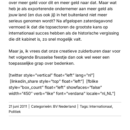
over meer geld voor dit en meer geld naar dat. Maar wat
heb je als exporterende ondernemer aan meer geld als
jouw land (en dus ook jij) in het buitenland niet meer
serieus genomen wordt? Na afgelopen zaterdagavond
vermoed ik dat die topsectoren de grootste kans op
internationaal succes hebben als de historische vergissing
die dit kabinet is, zo snel mogelijk valt.
Maar ja, ik vrees dat onze creatieve zuiderburen daar voor
het volgende Brusselse feestje dan ook wel weer een
toepasselijke grap over bedenken.
[twitter style=”vertical” float=”left” lang=”nl”]
[linkedin_share style=”top” float=”left”] [fblike
style=”box_count” float=”left” showfaces=”false”
width=”450″ verb=”like” font=”verdana” locale=”nl_NL”]
21 juni 2011
|
Categorieën:
BV Nederland
|
Tags:
Internationaal
,
Politiek